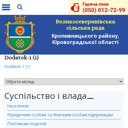
Toggle
navigation
Великосеверинівська
сільська рада
Кропивницького району,
Кіровоградської області
Dodatok-1 (1)
Dodatok-1 (1)
АРХІВ НОВИН
Суспільство і влада
⚊
Населенню
Юридичним особам та Фізичним особам підприємцям
Платникам податків