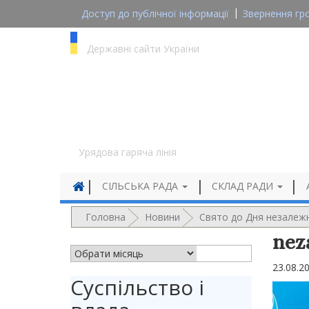
Доступ до публічної інформації
Звернення гр
gov.ua
Державні сайти України
1545
Урядова гаряча лінія
СІЛЬСЬКА РАДА
СКЛАД РАДИ
Головна
Новини
Свято до Дня незалежн
nez
АРХІВ НОВИН
23.08.2
Суспільство і