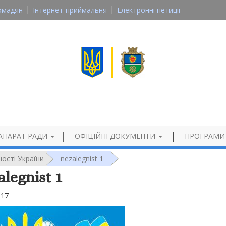
омадян
Інтернет-приймальня
Електронні петиції
Великосеверинівська сільська рада
Кропивницького району, Кіровоградської області
Офіційний сайт
АПАРАТ РАДИ
ОФІЦІЙНІ ДОКУМЕНТИ
ПРОГРАМИ
ості України
nezalegnist 1
alegnist 1
017