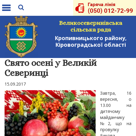
Toggle
navigation
Великосеверинівська
сільська рада
Кропивницького району,
Кіровоградської області
Свято осені у Великій
Северинці
15.09.2017
Завтра, 16
вересня, о
13.00 на
дитячому
майданчику
№2, що на
провулку
Бикова