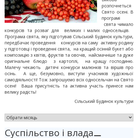
розпочнеться
Свято осені. В
програмі
свята чимало
конкурсів та розваг для великих і малих односельців.
Програма свята, яку підготував Сільський Будинок культури,
передбачає проведення конкурсів на саму активну родину
у підготовці і проведенні свята, на кращий осінній букет або
композицію з квітів, фруктів та овочів, найсмачніше та дуже
оригінальне блюдо з картоплі, на кращу господиню.
Малечу чекають дитячі конкурси малюнків та віршів про
осінь. А ще, безумовно, виступи учасників художньої
самодіяльності! Тож запрошуємо всіх односельчан на Свято
осені! Ваша присутність та активна участь принесе нам
велику радість!
Сільський Будинок культури
АРХІВ НОВИН
Суспільство і влада
⚊