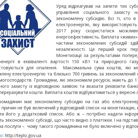
Уряд відреагував на запити тих субс
управління соціального захисту
зекономлену субсидію. Всі ті, хто 
електроенергію, яку використовуют
2017 року скористатися можлив
енергоефективність. Виплата «живих» 
частини зекономлених субсидій зді
незалежності. Це перший крок пере
Монетизації за результатами попере
оенергії в еквіваленті вартості 150 кВт та природного г
стовуються для опалення. Максимальна сума коштів, які
лену електроенергію та близько 700 гривень за зекономлений о
могосподарств. Громадяни, які зекономили ресурси, мають до 1
ного захисту із відповідною заявою та вказати реквізити банк
ерерахувати кошти. Виплата коштів відбуватиметься у вересні-л
ромадянин має зекономлену субсидію на газ або електроенер
 причин не був включений у відповідний список на монетизацію,
ти його у додатковий список. Або ж – потрібно надати інформ
ть зекономленої субсидії, що часто видно з платіжки. І на підста
а послуги – чому такого громадянина не було включено у відпові
о
: http://teplo.gov.ua