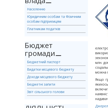
влада
⚊
Населенню
Юридичним особам та Фізичним
особам підприємцям
Платникам податків
Бюджет
електр
громади
⚊
викори
зеконом
Бюджетний паспорт
млн. до
соціаль
Видатки місцевого бюджету
можна п
Доходи місцевого бюджету
Якщо г
Бюджетні запити
якихось
включи
Звіт сільського голови
наявніс
надавач
Джерел