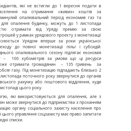
идіантів, які не встигли до 1 вересня подати в
 населення на отримання «живих» коштів за
в минулий опалювальний період економив газ та
ь для опалення будинку, можуть до 1 листопада
істю отримати від Уряду премію за свою
грошей у рамках урядового проекту з монетизації
йснюється Урядом вперше за роки української
ходу до повної монетизації пільг і субсидій.
днього опалювального сезону підлягає економія
азу – 100 кубометрів за умови що ці ресурси
 може отримати громадянин – 135 гривень за
бсяг газу. Під монетизацію підпадають близько 2
 листопада поточного року звернутися до органів
івського рахунку або поштового відділення, куди
истопаді цього року.
гію, які використовуються для опалення, але з
 він може звернутися до підприємства з проханням
ацію органу соціального захисту населення про
ві цього управління соцзахисту має право запитати
дні списки.