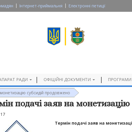
омадян
Інтернет-приймальня
Електронні петиції
Великосеверинівська сільська рада
Кропивницького району, Кіровоградської області
Офіційний сайт
АПАРАТ РАДИ
ОФІЦІЙНІ ДОКУМЕНТИ
ПРОГРАМИ
а монетизацію субсидій продовжено
мін подачі заяв на монетизацію
017
Термін подачі заяв на монетизац