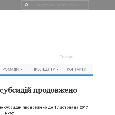
Людям з порушенням зору
050 012 72 99
Телефон
 ГРОМАДИ
ПРЕС-ЦЕНТР
КОНТАКТИ
 субсидій продовжено
ію субсидій продовжено
до 1 листопада 2017
року