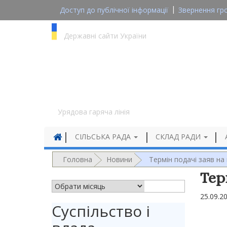
Доступ до публічної інформації
Звернення гр
gov.ua
Державні сайти України
1545
Урядова гаряча лінія
СІЛЬСЬКА РАДА
СКЛАД РАДИ
Головна
Новини
Термін подачі заяв н
Тер
АРХІВ НОВИН
25.09.2
Суспільство і