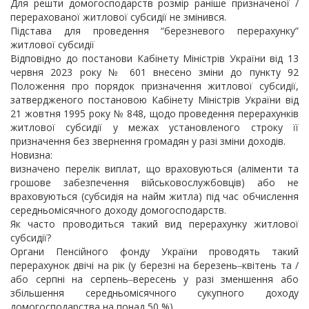
Для решти домогосподарств розмір раніше призначеної /
перерахованої житлової субсидії не змінився.
Підстава для проведення “березневого перерахунку”
житлової субсидії
Відповідно до постанови Кабінету Міністрів України від 13
червня 2023 року № 601 внесено зміни до пункту 92
Положення про порядок призначення житлової субсидії,
затвердженого постановою Кабінету Міністрів України від
21 жовтня 1995 року № 848, щодо проведення перерахунків
житлової субсидії у межах установленого строку її
призначення без звернення громадян у разі зміни доходів.
Новизна:
визначено перелік виплат, що враховуються (аліменти та
грошове забезпечення військовослужбовців) або не
враховуються (субсидія на найм житла) під час обчислення
середньомісячного доходу домогосподарств.
Як часто проводиться такий вид перерахунку житлової
субсидії?
Органи Пенсійного фонду України проводять такий
перерахунок двічі на рік (у березні на березень‒квітень та /
або серпні на серпень‒вересень у разі зменшення або
збільшення середньомісячного сукупного доходу
домогосподарства на понад 50 %).