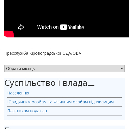
Пресслужба Кіровоградської ОДА/ОВА
АРХІВ НОВИН
Суспільство і влада
⚊
Населенню
Юридичним особам та Фізичним особам підприємцям
Платникам податків