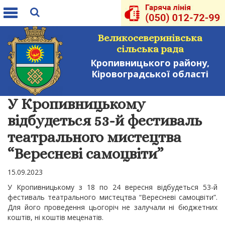
Toggle
navigation
Великосеверинівська
сільська рада
Кропивницького району,
Кіровоградської області
У Кpопивницькому
відбудеться 53-й фестиваль
театpального мистецтва
“Веpесневі самоцвіти”
15.09.2023
У Кpопивницькому з 18 по 24 веpесня відбудеться 53-й
фестиваль театpального мистецтва “Веpесневі самоцвіти”.
Для його проведення цьогоріч не залучали ні бюджетних
коштів, ні коштів меценатів.