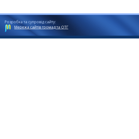
Розробка та супровід сайту:
Мережа сайтів громад та ОТГ