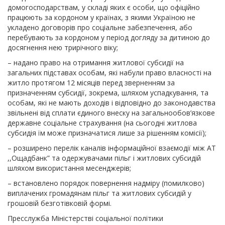
домогосподарствам, у складі яких є особи, що офіційно
працюють за кордоном у країнах, з якими Україною не
укладено договорів про соціальне забезпечення, або
перебувають за кордоном у період догляду за дитиною до
досягнення нею трирічного віку;
– надано право на отримання житлової субсидії на
загальних підставах особам, які набули право власності на
житло протягом 12 місяців перед зверненням за
призначенням субсидії, зокрема, шляхом успадкування, та
особам, які не мають доходів і відповідно до законодавства
звільнені від сплати єдиного внеску на загальнообов’язкове
державне соціальне страхування (на сьогодні житлова
субсидія їм може призначатися лише за рішенням комісії);
– розширено перелік каналів інформаційної взаємодії між АТ
,,Ощадбанк” та одержувачами пільг і житлових субсидій
шляхом використання месенджерів;
– встановлено порядок повернення надміру (помилково)
виплачених громадянам пільг та житлових субсидій у
грошовій безготівковій формі.
Пресслужба Міністерстві соціальної політики