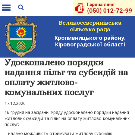
Toggle
navigation
Великосеверинівська
сільська рада
Кропивницького району,
Кіровоградської області
Удосконалено порядки
надання пільг та субсидій на
оплату житлово-
комунальних послуг
17.12.2020
16 грудня на засіданні Уряду удосконалено порядки надання
житлових субсидій та пільг на оплату житлово-комунальних
послуг:
– надано можливість отримувати житлову субсидію