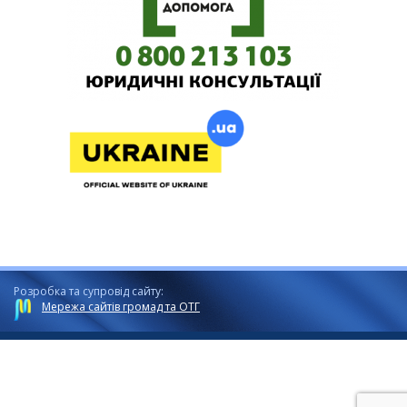
Розробка та супровід сайту:
Мережа сайтів громад та ОТГ