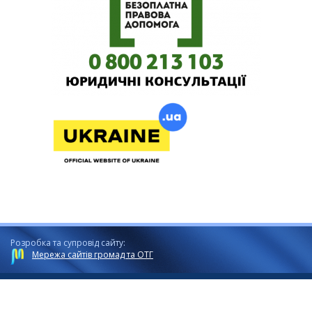
Розробка та супровід сайту:
Мережа сайтів громад та ОТГ