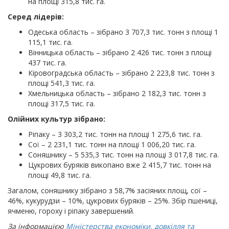
на площі 315,8 тис. га.
Серед лідерів:
Одеська область – зібрано 3 707,3 тис. тонн з площі 1
115,1 тис. га.
Вінницька область – зібрано 2 426 тис. тонн з площі
437 тис. га.
Кіровоградська область – зібрано 2 223,8 тис. тонн з
площі 541,3 тис. га.
Хмельницька область – зібрано 2 182,3 тис. тонн з
площі 317,5 тис. га.
Олійних культур зібрано:
Ріпаку – 3 303,2 тис. тонн на площі 1 275,6 тис. га.
Сої – 2 231,1 тис. тонн на площі 1 006,20 тис. га.
Соняшнику – 5 535,3 тис. тонн на площі 3 017,8 тис. га.
Цукрових буряків викопано вже 2 415,7 тис. тонн на
площі 49,8 тис. га.
Загалом, соняшнику зібрано з 58,7% засіяних площ, сої –
46%, кукурудзи – 10%, цукрових буряків – 25%. Збір пшениці,
ячменю, гороху і ріпаку завершений.
За інформацією
Міністерства економіки, довкілля та