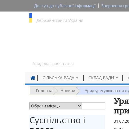
Доступ до публічної інформації
Звернення гр
gov.ua
Державні сайти України
1545
Урядова гаряча лінія
СІЛЬСЬКА РАДА
СКЛАД РАДИ
Головна
Новини
Уряд урегулював низку
Уря
АРХІВ НОВИН
при
Суспільство і
31.07.2