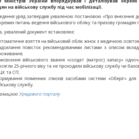
т Міністрів України впорядкував і деталізував окрем
ян на військову службу під час мобілізації.
дення уряд затвердив ухваленою постановою «Про внесення до 
ремих питань ведення військового обліку та призову громадян під
, ухвалений документ встановлює:
втоматичне взяття на військовий облік жінок з медичною освітою
адсилання повісток рекомендованими листами з описом вклад
роживання;
рисвоєння військового звання «солдат (матрос) запасу» одноча
осягли 25-річного віку та не проходили військову службу чи базов
ЦК та СП;
ормування поіменних списків засобами системи «Оберіг» для о
ійськову службу.
ормацією
Урядового порталу