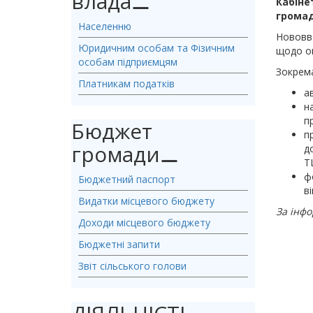
влада
⚊
Кабіне
громад
Населенню
Нововве
Юридичним особам та Фізичним
щодо ок
особам підприємцям
Зокрема
Платникам податків
а
н
п
Бюджет
п
громади
⚊
д
Т
ф
Бюджетний паспорт
в
Видатки місцевого бюджету
За інф
Доходи місцевого бюджету
Бюджетні запити
Звіт сільського голови