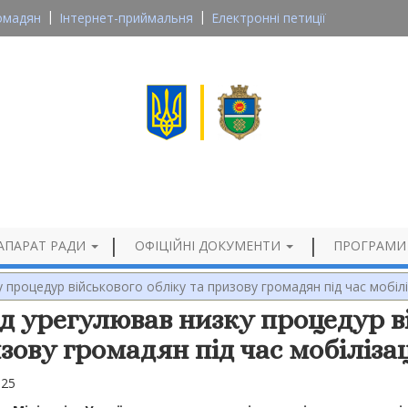
омадян
Інтернет-приймальня
Електронні петиції
Великосеверинівська сільська рада
Кропивницького району, Кіровоградської області
Офіційний сайт
АПАРАТ РАДИ
ОФІЦІЙНІ ДОКУМЕНТИ
ПРОГРАМИ
 процедур військового обліку та призову громадян під час мобілі
д урегулював низку процедур ві
зову громадян під час мобілізац
025