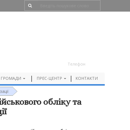
Людям з порушенням зору
050 012 72 99
Телефон
 ГРОМАДИ
ПРЕС-ЦЕНТР
КОНТАКТИ
зації
йськового обліку та
ії