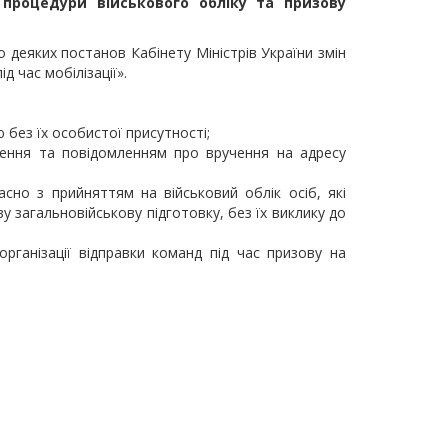
і процедури військового обліку та призову
деяких постанов Кабінету Міністрів України змін
 час мобілізації».
 без їх особистої присутності;
ення та повідомленням про вручення на адресу
сно з прийняттям на військовий облік осіб, які
у загальновійськову підготовку, без їх виклику до
рганізації відправки команд під час призову на