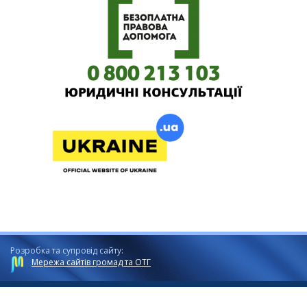
Розробка та супровід сайту:
Мережа сайтів громад та ОТГ