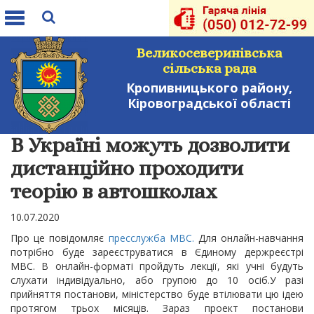
Toggle
navigation
Великосеверинівська
сільська рада
Кропивницького району,
Кіровоградської області
В Україні можуть дозволити
дистанційно проходити
теорію в автошколах
10.07.2020
Про це повідомляє
пресслужба МВС.
Для онлайн-навчання
потрібно буде зареєструватися в Єдиному держреєстрі
МВС. В онлайн-форматі пройдуть лекції, які учні будуть
слухати індивідуально, або групою до 10 осіб.У разі
прийняття постанови, міністерство буде втілювати цю ідею
протягом трьох місяців. Зараз проект постанови