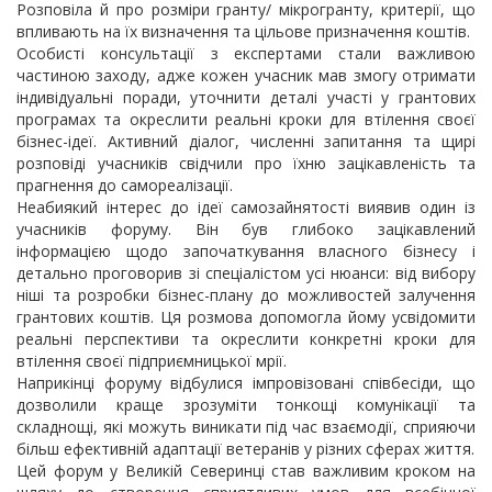
Розповіла й про розміри гранту/ мікрогранту, критерії, що
впливають на їх визначення та цільове призначення коштів.
Особисті консультації з експертами стали важливою
частиною заходу, адже кожен учасник мав змогу отримати
індивідуальні поради, уточнити деталі участі у грантових
програмах та окреслити реальні кроки для втілення своєї
бізнес-ідеї. Активний діалог, численні запитання та щирі
розповіді учасників свідчили про їхню зацікавленість та
прагнення до самореалізації.
Неабиякий інтерес до ідеї самозайнятості виявив один із
учасників форуму. Він був глибоко зацікавлений
інформацією щодо започаткування власного бізнесу і
детально проговорив зі спеціалістом усі нюанси: від вибору
ніші та розробки бізнес-плану до можливостей залучення
грантових коштів. Ця розмова допомогла йому усвідомити
реальні перспективи та окреслити конкретні кроки для
втілення своєї підприємницької мрії.
Наприкінці форуму відбулися імпровізовані співбесіди, що
дозволили краще зрозуміти тонкощі комунікації та
складнощі, які можуть виникати під час взаємодії, сприяючи
більш ефективній адаптації ветеранів у різних сферах життя.
Цей форум у Великій Северинці став важливим кроком на