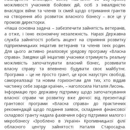
можливості учасників бойових дій, осіб з інвалідністю
внаслідок війни та членів їх сімей щодо отримання грантів
на створення або розвиток власного бізнесу – все це у
промові директорки.
«Наша основна задача – забезпечити зайнятість ветеранів,
а отже, і їхню економічну незалежність. Наразі Державна
служба зайнятості робить акцент на сприяння розвитку
підприємницьких ініціатив ветеранів та членів їхніх родин.
Для цього активно реалізовує урядову програму «Власна
справа». Завдяки цій ініціативі учасники отримують реальну
можливість започаткувати власний бізнес, розвивати
власну справу та впевнено будувати своє майбутнє.
Програма – це не просто грант, це крок назустріч свободі,
самореалізації та новим горизонтам для тих, хто віддав
частинку себе заради країни», – наголосила Наталія Лисонь.
Інформацію про державну підтримку щодо започаткування
власної справи чи розвитку вже діючої: від презентації
грантової програми «Власна справа» до практичних
рекомендацій щодо подання заявок, складання фінансової
складової гранту надала фахівчиня офісу підтримки малого і
мікробізнесу «Зроблено в Україні» Кропивницької філії
обласного центру зайнятості Наталія Старосадча.