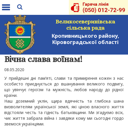
Toggle
navigation
Великосеверинівська
сільська рада
Кропивницького району,
Кіровоградської області
Вічна слава воїнам!
08.05.2020
У прийдешні дні пам’яті, слави та примирення кожен з нас
особисто приєднується до вшанування великого подвигу,
що увінчує героїзм та мужність, любов народу до рідної
країни.
Наш доземний уклін, щира вдячність та глибока шана
визволителям української землі, які ціною власного життя
відстояли честь та гідність батьківщини. Ми згадуємо всіх,
чиє життя забрала війна і завдяки кому ми сьогодні гордо
звемося українцями.