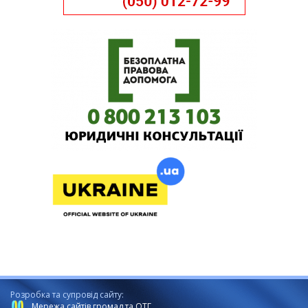
Розробка та супровід сайту:
Мережа сайтів громад та ОТГ