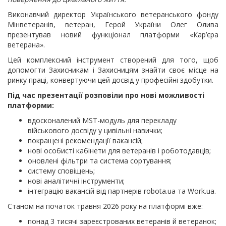
Виконавчий директор Українського ветеранського фонду
Мінветеранів, ветеран, Герой України Олег Олива
презентував новий функціонал платформи «Кар’єра
ветерана».
Цей комплексний інструмент створений для того, щоб
допомогти Захисникам і Захисницям знайти своє місце на
ринку праці, конвертуючи цей досвід у професійні здобутки.
Під час презентації розповіли про нові можливості
платформи:
вдосконалений MST-модуль для перекладу
військового досвіду у цивільні навички;
покращені рекомендації вакансій;
нові особисті кабінети для ветеранів і роботодавців;
оновлені фільтри та система сортування;
систему сповіщень;
нові аналітичні інструменти;
інтеграцію вакансій від партнерів robota.ua та Work.ua.
Станом на початок травня 2026 року на платформі вже:
понад 3 тисячі зареєстрованих ветеранів й ветеранок;