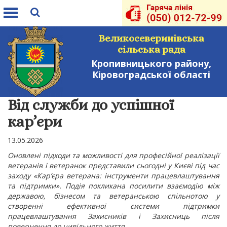
Toggle
navigation
Великосеверинівська
сільська рада
Кропивницького району,
Кіровоградської області
Від служби до успішної
кар’єри
13.05.2026
Оновлені підходи та можливості для професійної реалізації
ветеранів і ветеранок представили сьогодні у Києві під час
заходу «Кар’єра ветерана: інструменти працевлаштування
та підтримки». Подія покликана посилити взаємодію між
державою, бізнесом та ветеранською спільнотою у
створенні ефективної системи підтримки
працевлаштування Захисників і Захисниць після
повернення до цивільного життя.