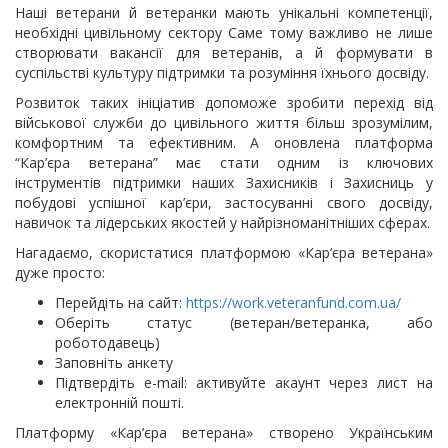
Наші ветерани й ветеранки мають унікальні компетенції,
необхідні цивільному сектору Саме тому важливо не лише
створювати вакансії для ветеранів, а й формувати в
суспільстві культуру підтримки та розуміння їхнього досвіду.
Розвиток таких ініціатив допоможе зробити перехід від
військової служби до цивільного життя більш зрозумілим,
комфортним та ефективним. А оновлена платформа
“Кар’єра ветерана” має стати одним із ключових
інструментів підтримки наших Захисників і Захисниць у
побудові успішної кар’єри, застосуванні свого досвіду,
навичок та лідерських якостей у найрізноманітніших сферах.
Нагадаємо, скористатися платформою «Кар’єра ветерана»
дуже просто:
Перейдіть на сайт:
https://work.veteranfund.com.ua/
Оберіть статус (ветеран/ветеранка, або
роботодавець)
Заповніть анкету
Підтвердіть e-mail: активуйте акаунт через лист на
електронній пошті.
Платформу «Кар’єра ветерана» створено Українським