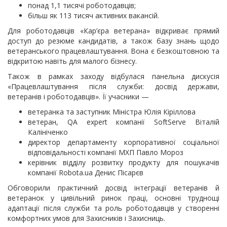
понад 1,1 тисячі роботодавців;
більш як 113 тисяч активних вакансій.
Для роботодавців «Кар’єра ветерана» відкриває прямий
доступ до резюме кандидатів, а також базу знань щодо
ветеранського працевлаштування. Вона є безкоштовною та
відкритою навіть для малого бізнесу.
Також в рамках заходу відбулася панельна дискусія
«Працевлаштування після служби: досвід держави,
ветеранів і роботодавців». Її учасники —
ветеранка та заступник Міністра Юлія Кіріллова
ветеран, QA expert компанії SoftServe Віталій
Калініченко
директор департаменту корпоративної соціальної
відповідальності компанії МХП Павло Мороз
керівник відділу розвитку продукту для пошукачів
компанії Robota.ua Денис Пісарєв
Обговорили практичний досвід інтеграції ветеранів й
ветеранок у цивільний ринок праці, основні труднощі
адаптації після служби та роль роботодавців у створенні
комфортних умов для Захисників і Захисниць.