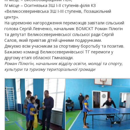
ІV місце – Оситнязька ЗШ І-ІІ ступенів-філія КЗ
«Великосеверинівська ЗШ І-ІІІ ступенів, Позашкільний
центр».
На церемонію нагородження переможців завітали сільський
голова Сергій Левченко, начальник ВОМСКТ Роман Пілюгін
та депутат Великосеверинівської сільської ради Сергій
Салов, який привітав дітей цінними подарунками.
Дякуємо всім учасникам за спортивну боротьбу та позитив.
Бажаємо команді Великосеверинівської ТГ перемоги у
другому етапі обласної Гімназіади.
Роман Пілюгін, начальник відділу освіти, молоді та спорту,
культури та туризму територіальної громади