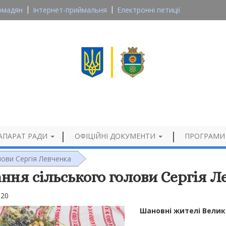
омадян
Інтернет-приймальня
Електронні петиції
Великосеверинівська сільська рада
Кропивницького району, Кіровоградської області
Офіційний сайт
АПАРАТ РАДИ
ОФІЦІЙНІ ДОКУМЕНТИ
ПРОГРАМИ
лови Сергія Левченка
ання сільського голови Сергія Л
020
Шановні жителі Велик