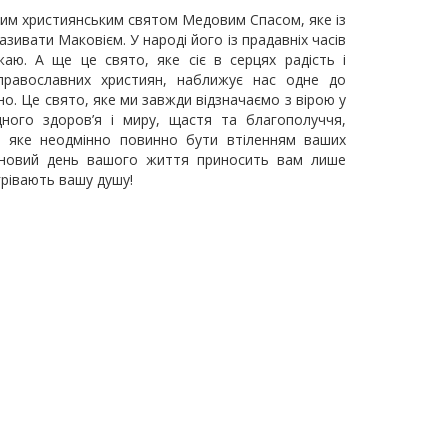
тлим християнським святом Медовим Спасом, яке із
азивати Маковієм. У народі його із прадавніх часів
аю. А ще це свято, яке сіє в серцях радість і
 православних християн, наближує нас одне до
но. Це свято, яке ми завжди відзначаємо з вірою у
ного здоров’я і миру, щастя та благополуччя,
я, яке неодмінно повинно бути втіленням ваших
 новий день вашого життя приносить вам лише
грівають вашу душу!