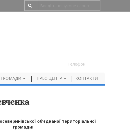
Людям з порушенням зору
050 012 72 99
Телефон
 ГРОМАДИ
ПРЕС-ЦЕНТР
КОНТАКТИ
евченка
осеверинівської об’єднаної територіальної
громади!