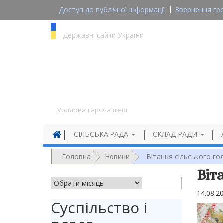
Доступ до публічної інформації
Звернення гр
gov.ua
Державні сайти України
1545
Урядова гаряча лінія
СІЛЬСЬКА РАДА
СКЛАД РАДИ
Головна
Новини
Вітання сільського го
Віт
АРХІВ НОВИН
14.08.2
Суспільство і