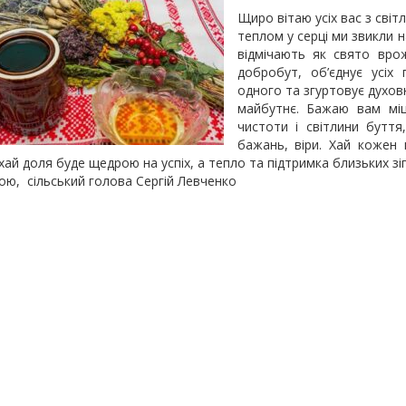
Щиро вітаю усіх вас з сві
теплом у серці ми звикли н
відмічають як свято врож
добробут, об’єднує усіх
одного та згуртовує духов
майбутнє. Бажаю вам міц
чистоти і світлини бутт
бажань, віри. Хай кожен
хай доля буде щедрою на успіх, а тепло та підтримка близьких зі
ою, сільський голова Сергій Левченко