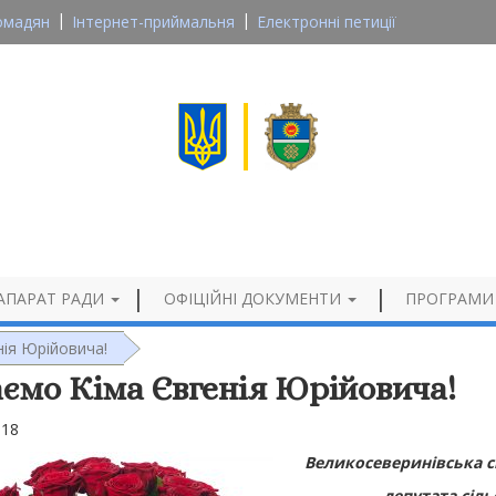
омадян
Інтернет-приймальня
Електронні петиції
Великосеверинівська сільська рада
Кропивницького району, Кіровоградської області
Офіційний сайт
АПАРАТ РАДИ
ОФІЦІЙНІ ДОКУМЕНТИ
ПРОГРАМИ
нія Юрійовича!
аємо Кіма Євгенія Юрійовича!
018
Великосеверинівська с
депутата сіл