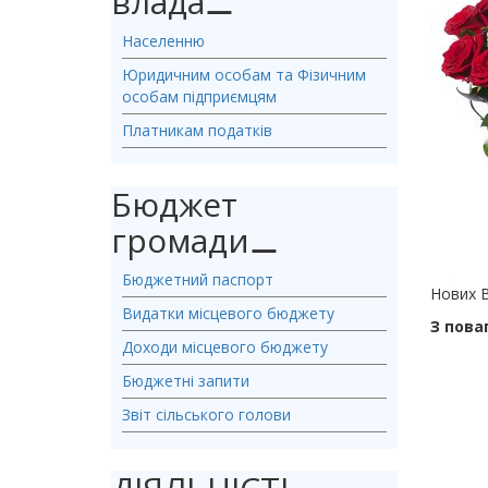
влада
⚊
Населенню
Юридичним особам та Фізичним
особам підприємцям
Платникам податків
Бюджет
громади
⚊
Бюджетний паспорт
Нових В
Видатки місцевого бюджету
З пова
Доходи місцевого бюджету
Бюджетні запити
Звіт сільського голови