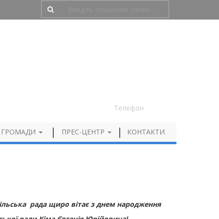
Людям з порушенням зору
050 012 72 99
Телефон
 ГРОМАДИ
ПРЕС-ЦЕНТР
КОНТАКТИ
ільська рада щиро вітає з
днем народження
ьської ради
К
іма Євгенія Юрійовича
!