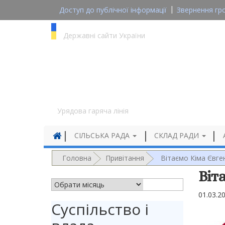
Доступ до публічної інформації
Звернення гр
gov.ua
Державні сайти України
1545
Урядова гаряча лінія
СІЛЬСЬКА РАДА
СКЛАД РАДИ
Головна
Привітання
Вітаємо Кіма Євге
Віт
АРХІВ НОВИН
01.03.2
Суспільство і