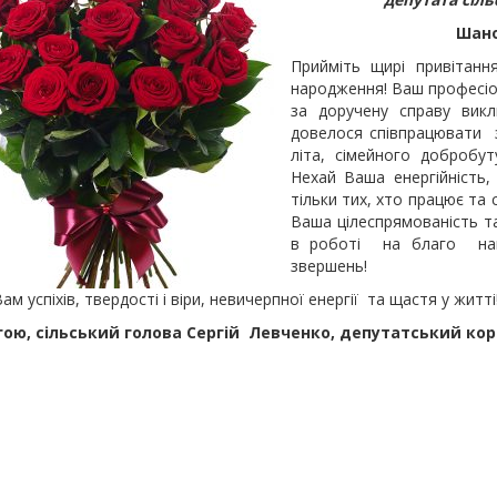
Шан
Прийміть щирі привітан
народження! Ваш професіон
за доручену справу викл
довелося співпрацювати з
літа, сімейного добробут
Нехай Ваша енергійність,
тільки тих, хто працює та 
Ваша цілеспрямованість т
в роботі на благо наш
звершень!
ам успіхів, твердості і віри, невичерпної енергії та щастя у житті
гою, сільський голова Сергій Левченко, депутатський ко