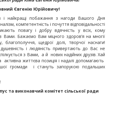
овн
ий Євгенію Юрійовичу
!
ня і найкращі побажання з нагоди Вашого Дня
алізм, компетентність і почуття відповідальності
икають повагу і добру вдячність у всіх, кому
 Вами. Бажаємо Вам міцного здоров’я на многії
у, благополуччя, щедрої долі, творчої наснаги!
 душевність і людяність привертають до Вас не
спілкується з Вами, а й нових надійних друзів. Хай
а активна життєва позиція і надалі допомагають
ої громади і стануть запорукою подальших
!
рпус
та виконавчий комітет
сільської
ради