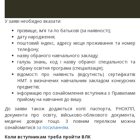
У заяві необхідно вказати:
прізвище, ім’я та по батькові (за наявності);
дату народження;
поштовий індекс, адресу місця проживання та номер
телефону;
назву обраного навчального закладу;
галузь знань, код і назву обраної спеціальності та
обрану освітня програма (спеціалізація);
відомості про наявність (відсутність) сертифікатів
НМТ з визначених навчальним закладом конкурсних
предметів;
інформацію про ознайомлення вступника з Правилами
прийому на навчання до вишу.
До заяви також додаються копії паспорта, РНОКПП,
документа про освіту, військово-облікового документа,
медичні довідки тощо. З повним переліком можна
ознайомитися
за посиланням
.
Коли вступникам треба пройти ВЛК