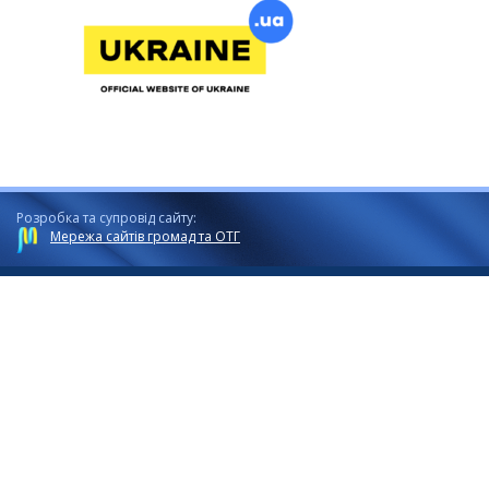
Розробка та супровід сайту:
Мережа сайтів громад та ОТГ