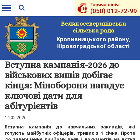
Toggle
navigation
Великосеверинівська
сільська рада
Кропивницького району,
Кіровоградської області
Вступна кампанія-2026 до
військових вишів добігає
кінця: Міноборони нагадує
ключові дати для
абітурієнтів
14.05.2026
Вступна кампанія до навчальних закладів, які
готують майбутніх офіцерів, триває з 1 січня. Проте
до завершення прийому заяв і документів на вступ