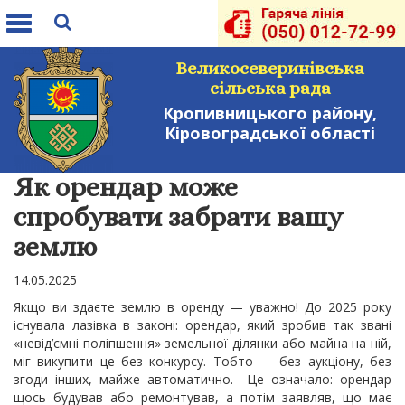
Toggle
navigation
Великосеверинівська
сільська рада
Кропивницького району,
Кіровоградської області
Як орендар може
спробувати забрати вашу
землю
14.05.2025
Якщо ви здаєте землю в оренду — уважно! До 2025 року
існувала лазівка в законі: орендар, який зробив так звані
«невід’ємні поліпшення» земельної ділянки або майна на ній,
міг викупити це без конкурсу. Тобто — без аукціону, без
згоди інших, майже автоматично. Це означало: орендар
щось будував або ремонтував, а потім заявляв, що має