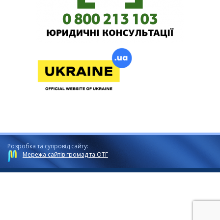
Розробка та супровід сайту:
Мережа сайтів громад та ОТГ