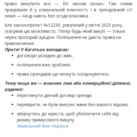
право викупити все — бо «вклав гроші». Такі схеми
працювали й у комунальній власності, і в орендованій с/г
землі — іноді навіть без згоди власника.
Але законопроєкт №12230, ухвалений у квітні 2025 року,
скасував цю можливість. Тепер будь-який викуп — тільки
через прозорий аукціон. Поліпшення не дають права на
привласнення.
Проте! У багатьох випадках:
договори укладені до змін,
поліпшення вже зроблені,
права орендарів ще можуть оскаржуватись.
Тому якщо ви — власник паю або комерційної ділянки,
радимо:
переглянути діючий договір оренди;
перевірити, чи були внесені зміни без вашого відома;
звернутись до юриста, щоб убезпечити себе від
ризику примусового викупу.
Земельний Фон України