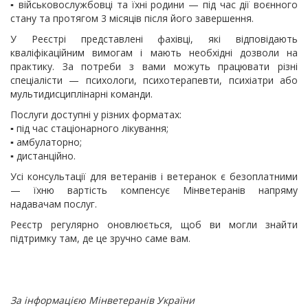
▪️ військовослужбовці та їхні родини — під час дії воєнного
стану та протягом 3 місяців після його завершення.
У Реєстрі представлені фахівці, які відповідають
кваліфікаційним вимогам і мають необхідні дозволи на
практику. За потреби з вами можуть працювати різні
спеціалісти — психологи, психотерапевти, психіатри або
мультидисциплінарні команди.
Послуги доступні у різних форматах:
▪️ під час стаціонарного лікування;
▪️ амбулаторно;
▪️ дистанційно.
Усі консультації для ветеранів і ветеранок є безоплатними
— їхню вартість компенсує Мінветеранів напряму
надавачам послуг.
Реєстр регулярно оновлюється, щоб ви могли знайти
підтримку там, де це зручно саме вам.
За інформацією Мінветеранів України