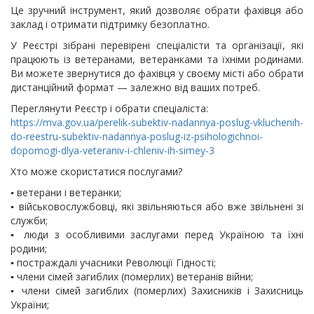
Це зручний інструмент, який дозволяє обрати фахівця або
заклад і отримати підтримку безоплатно.
У Реєстрі зібрані перевірені спеціалісти та організації, які
працюють із ветеранами, ветеранками та їхніми родинами.
Ви можете звернутися до фахівця у своєму місті або обрати
дистанційний формат — залежно від ваших потреб.
Переглянути Реєстр і обрати спеціаліста:
https://mva.gov.ua/perelik-subektiv-nadannya-poslug-vkluchenih-
do-reestru-subektiv-nadannya-poslug-iz-psihologichnoi-
dopomogi-dlya-veteraniv-i-chleniv-ih-simey-3
Хто може скористатися послугами?
▪️ ветерани і ветеранки;
▪️ військовослужбовці, які звільняються або вже звільнені зі
служби;
▪️ люди з особливими заслугами перед Україною та їхні
родини;
▪️ постраждалі учасники Революції Гідності;
▪️ члени сімей загиблих (померлих) ветеранів війни;
▪️ члени сімей загиблих (померлих) Захисників і Захисниць
України;