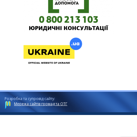
Розробка та супровід сайту:
Мережа сайтів громад та ОТГ