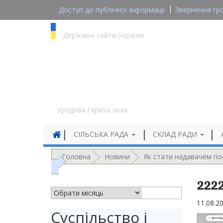
Доступ до публічної інформації
Звернення гр
gov.ua
Державні сайти України
1545
Урядова гаряча лінія
СІЛЬСЬКА РАДА
СКЛАД РАДИ
Головна
Новини
Як стати надавачем пос
222
АРХІВ НОВИН
11.08.2
Суспільство і