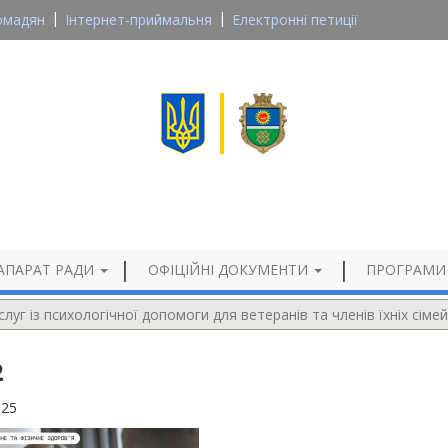
омадян
Інтернет-приймальня
Електронні петиції
Великосеверинівська сільська рада
Кропивницького району, Кіровоградської області
Офіційний сайт
АПАРАТ РАДИ
ОФІЦІЙНІ ДОКУМЕНТИ
ПРОГРАМИ
луг із психологічної допомоги для ветеранів та членів їхніх сім
2
025