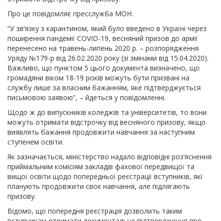
Про це повідомляє пресслужба МОН.
“У зв’язку з карантином, який було введено в Україні через
поширення пандемії COVID-19, весняний призов до армії
перенесено на травень-липень 2020 р. – розпорядження
Уряду №179-р від 26.02.2020 року (зі змінами від 15.04.2020).
Важливо, що пунктом 5 цього документа визначено, що
громадяни віком 18-19 років можуть бути призвані на
службу лише за власним бажанням, яке підтверджується
письмовою заявою”, – йдеться у повідомленні.
Щодо ж до випускників коледжів та університетів, то вони
можуть отримати відстрочку від весняного призову, якщо
виявлять бажання продовжити навчання за наступним
ступенем освіти.
Як зазначається, міністерство надало відповідні роз’яснення
приймальним комісіям закладів фахової передвищої та
вищої освіти щодо попередньої реєстрації вступників, які
планують продовжити своє навчання, але підлягають
призову.
Відомо, що попередня реєстрація дозволить таким
вступникам отримати документальне підтвердження про