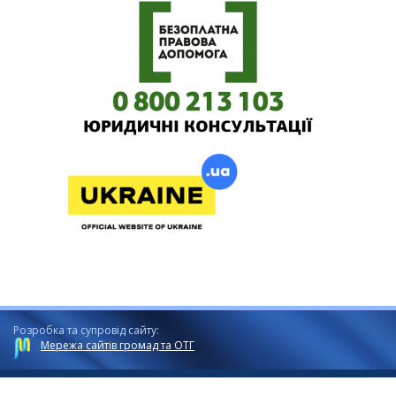
Розробка та супровід сайту:
Мережа сайтів громад та ОТГ