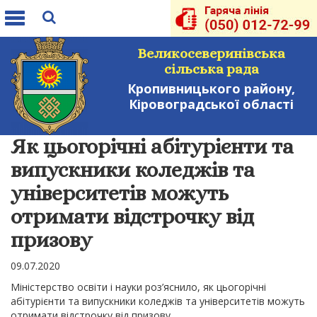
Toggle
navigation
Великосеверинівська
сільська рада
Кропивницького району,
Кіровоградської області
Як цьогорічні абітурієнти та
випускники коледжів та
університетів можуть
отримати відстрочку від
призову
09.07.2020
Міністерство освіти і науки роз’яснило, як цьогорічні
абітурієнти та випускники коледжів та університетів можуть
отримати відстрочку від призову.