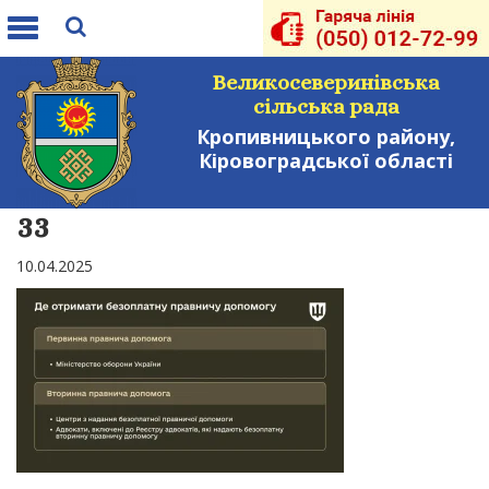
Toggle
navigation
Великосеверинівська
сільська рада
Кропивницького району,
Кіровоградської області
33
10.04.2025