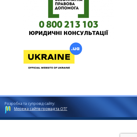
Розробка та супровід сайту:
Мережа сайтів громад та ОТГ