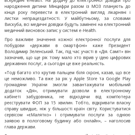
всередині eHealth. На додачу до електронної довідки про
народження дитини Мінцифри разом із МОЗ планують до
кінця року перевести в електронний вигляд лікарняні і
листки непрацездатності. У майбутньому, за словами
Вискуба, всі медичні довідки будуть замінені на електронний
медичний висновок-запис у системі e-Health.
Про важливе значення кожної електронної послуги для
побудови «держави в смартфоні» каже Президент
Володимир Зеленський. Так, під час участі в «Дія. Саміт» він
зазначив, що ще рік тому мало хто вірив у ідею цифрових
державних послуг, а сьогодні це вже реальність.
«Тоді багато хто крутив пальцем біля скроні, казав, що все
це неможливо. Та вже за рік у Apple Store та Google Play
громадяни України змогли завантажувати мобільний
додаток «Дія», отримувати дозволи в електронному
кабінеті забудовника, не відходячи від комп’ютера
реєструвати ФОП за 15 хвилин. Тобто, відкривати власну
справу швидше, ніж у більшості країн світу. Користуватися
сервісом «єМалятко» і отримувати послуги за однією
заявою в пологовому будинку або онлайн», – наголосив
глава держави.