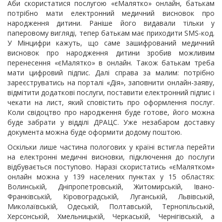
Аби скористатися послугою «єМалятко» онлайн, батькам
потрібно мати електронний медичний висновок про
народження дитини. Раніше його видавали тільки у
паперовому вигляді, тепер батькам має приходити SMS-код.
У Мінцифри кажуть, що саме зашифрований медичний
висновок про народження дитини зробив можливим
перенесення «єМалятко» в онлайн. Також батькам треба
мати цифровий підпис. Далі справа за малим: потрібно
зареєструватись на порталі «Дія», заповнити онлайн-заяву,
відмітити додаткові послуги, поставити електронний підпис і
чекати на лист, який сповістить про оформлення послуг.
Коли свідоцтво про народження буде готове, його можна
буде забрати у відділі ДРАЦС. Уже незабаром доставку
документа можна буде оформити додому поштою.
Оскільки лише частина пологових у країні встигла перейти
на електронні медичні висновки, підключення до послуги
відбувається поступово. Наразі скористатись «єМалятком»
онлайн можна у 139 населених пунктах у 15 областях:
Волинській, Дніпропетровській, Житомирській, Івано-
Франківській, Кіровоградській, Луганській, Львівській,
Миколаївській, Одеській, Полтавській, Тернопільській,
Херсонській, Хмельницькій, Черкаській, Чернігівській, а