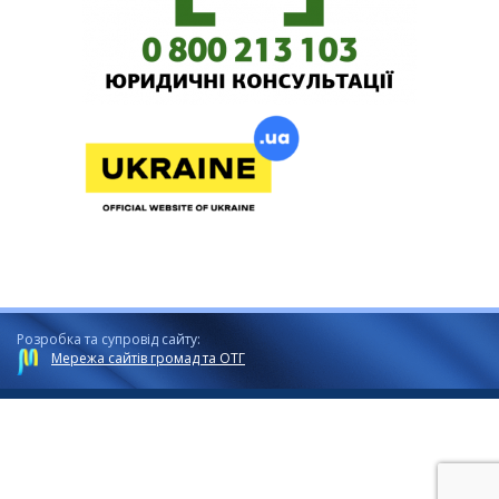
Розробка та супровід сайту:
Мережа сайтів громад та ОТГ