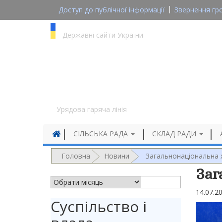
Доступ до публічної інформації
Звернення гр
gov.ua
Державні сайти України
1545
Урядова гаряча лінія
СІЛЬСЬКА РАДА
СКЛАД РАДИ
Головна
Новини
Загальнонаціональна 
Заг
АРХІВ НОВИН
14.07.2
Суспільство і