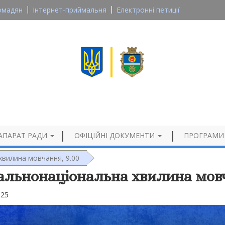
омадян
Інтернет-приймальня
Електронні петиції
Великосеверинівська сільська рада
Кропивницького району, Кіровоградської області
Офіційний сайт
АПАРАТ РАДИ
ОФІЦІЙНІ ДОКУМЕНТИ
ПРОГРАМИ
хвилина мовчання, 9.00
альнонаціональна хвилина мовч
025