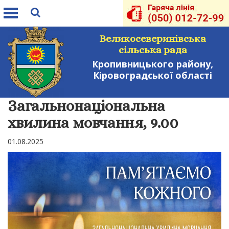
Toggle
navigation
Великосеверинівська
сільська рада
Кропивницького району,
Кіровоградської області
Загальнонаціональна
хвилина мовчання, 9.00
01.08.2025