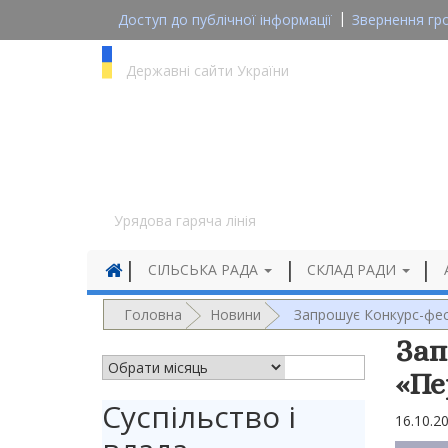
Доступ до публічної інформації
Звернення гр
gov.ua
Державні сайти України
1545
Урядова гаряча лінія
СІЛЬСЬКА РАДА
СКЛАД РАДИ
Головна
Новини
Запрошує Конкурс-фес
Зап
АРХІВ НОВИН
«Пе
Суспільство і
16.10.2