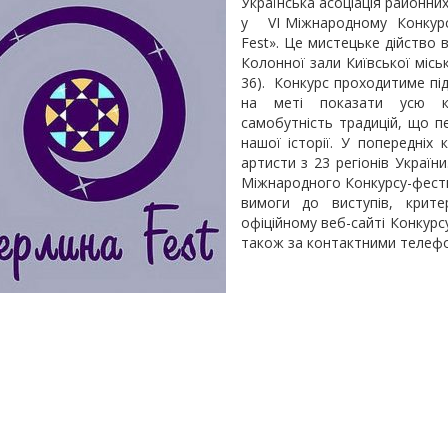
Українська асоціація районни
у VІ Міжнародному Конкурсі
Fest». Це мистецьке дійство 
Колонної зали Київської міськ
36). Конкурс проходитиме під
на меті показати усю кул
самобутність традицій, що п
нашої історії. У попередніх
артисти з 23 регіонів Украї
Міжнародного Конкурсу-фести
вимоги до виступів, крит
офіційному веб-сайті Конкурс
також за контактними телефон