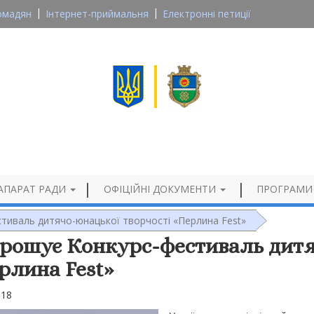
омадян
Інтернет-приймальня
Електронні петиції
Великосеверинівська сільська рада
Кропивницького району, Кіровоградської області
Офіційний сайт
АПАРАТ РАДИ
ОФІЦІЙНІ ДОКУМЕНТИ
ПРОГРАМИ
тиваль дитячо-юнацької творчості «Перлина Fest»
рошує Конкурс-фестиваль дитя
рлина Fest»
018