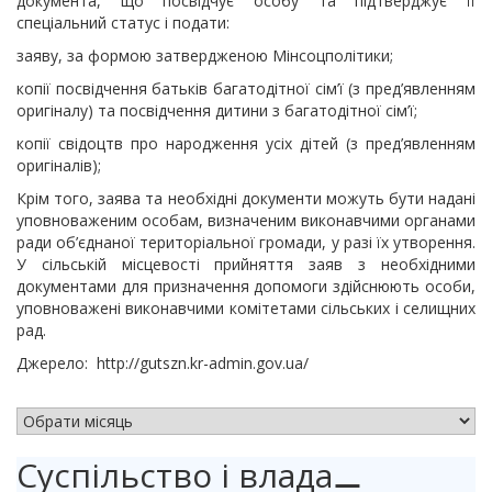
документа, що посвідчує особу та підтверджує її
спеціальний статус і подати:
заяву, за формою затвердженою Мінсоцполітики;
копії посвідчення батьків багатодітної сім’ї (з пред’явленням
оригіналу) та посвідчення дитини з багатодітної сім’ї;
копії свідоцтв про народження усіх дітей (з пред’явленням
оригіналів);
Крім того, заява та необхідні документи можуть бути надані
уповноваженим особам, визначеним виконавчими органами
ради об’єднаної територіальної громади, у разі їх утворення.
У сільській місцевості прийняття заяв з необхідними
документами для призначення допомоги здійснюють особи,
уповноважені виконавчими комітетами сільських і селищних
рад.
Джерело: http://gutszn.kr-admin.gov.ua/
АРХІВ НОВИН
Суспільство і влада
⚊