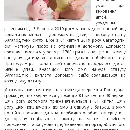
умов для
виховання
дітей,
урядовим
рішенням від 13 березня 2019 року запроваджено новий вид
соціальних виплат — допомогу на дітей, які виховуються у
багатодітних сім’ях. Вже з 01 квітня 2019 року багатодітні
сім’ї матимуть право на отримання допомоги. Допомога
призначатиметься у розмірі 1700 гривень на третю і кожну
наступну дитину до досягнення дитиною 6-річного віку.
Причому, у разі коли в сім’ї одночасно народилося двоє і
більше дітей, внаслідок чого сім’я набула статусу
багатодітної, виплата допомоги здійснюватиметься на
кожну таку дитину.
Допомога призначатиметься з місяця звернення. Проте, для
громадян, що звернуться у період з 01 квітня по 30 червня
2019 року допомога призначатиметься з 01 квітня 2019
року. Для призначення допомоги одному з батьків, з яким
постійно проживає дитина, необхідно особисто звернутися
до органу соціального захисту населення за місцем
проживання та за умови пред’явлення паспорта, або іншого