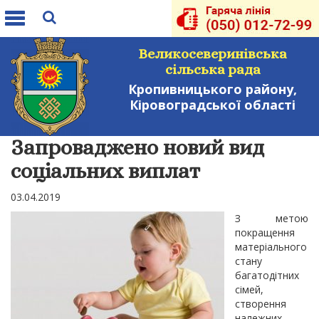
Toggle
navigation
Великосеверинівська
сільська рада
Кропивницького району,
Кіровоградської області
Запроваджено новий вид
соціальних виплат
03.04.2019
З метою
покращення
матеріального
стану
багатодітних
сімей,
створення
належних