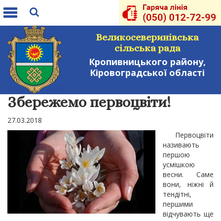
Toggle
navigation
Великосеверинівська
сільська рада
Кропивницького району,
Кіровоградської області
Збережемо первоцвіти!
27.03.2018
Первоцвіти
називають
першою
усмішкою
весни. Саме
вони, ніжні й
тендітні,
першими
відчувають ще