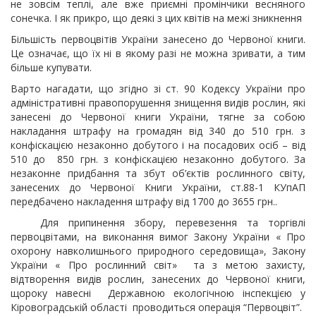
не зовсім теплі, але вже приємні промінчики весняного
сонечка. І як прикро, що деякі з цих квітів на межі зникнення
Більшість первоцвітів України занесено до Червоної книги.
Це означає, що їх ні в якому разі не можна зривати, а тим
більше купувати.
Варто нагадати, що згідно зі ст. 90 Кодексу України про
адміністративні правопорушення знищення видів рослин, які
занесені до Червоної книги України, тягне за собою
накладання штрафу на громадян від 340 до 510 грн. з
конфіскацією незаконно добутого і на посадових осіб – від
510 до 850 грн. з конфіскацією незаконно добутого. За
незаконне придбання та збут об’єктів рослинного світу,
занесених до Червоної Книги України, ст.88-1 КУпАП
передбачено накладення штрафу від 1700 до 3655 грн..
Для припинення збору, перевезення та торгівлі
первоцвітами, на виконання вимог Закону України « Про
охорону навколишнього природного середовища», Закону
України « Про рослинний світ» та з метою захисту,
відтворення видів рослин, занесених до Червоної книги,
щороку навесні Державною екологічною інспекцією у
Кіровоградській області проводиться операція “Первоцвіт”.