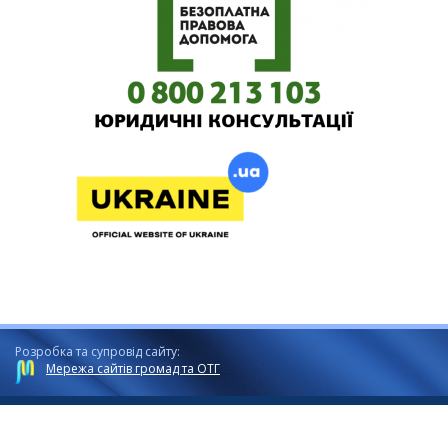
Розробка та супровід сайту:
Мережа сайтів громад та ОТГ