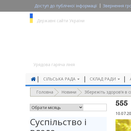
Доступ до публічної інформації
Звернення гр
gov.ua
Державні сайти України
1545
Урядова гаряча лінія
СІЛЬСЬКА РАДА
СКЛАД РАДИ
Головна
Новини
Збережіть здоров’я в с
555
АРХІВ НОВИН
10.07.2
Суспільство і