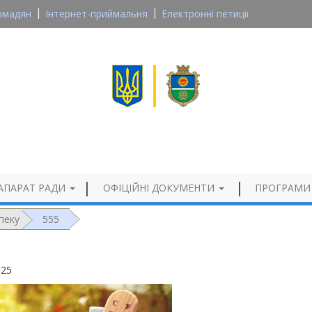
омадян
Інтернет-приймальня
Електронні петиції
Великосеверинівська сільська рада
Кропивницького району, Кіровоградської області
Офіційний сайт
АПАРАТ РАДИ
ОФІЦІЙНІ ДОКУМЕНТИ
ПРОГРАМИ
пеку
555
025