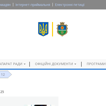
омадян
Інтернет-приймальня
Електронні петиції
Великосеверинівська сільська рада
Кропивницького району, Кіровоградської області
Офіційний сайт
АПАРАТ РАДИ
ОФІЦІЙНІ ДОКУМЕНТИ
ПРОГРАМИ
12
025