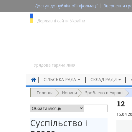
Доступ до публічної інформації
Звернення гр
gov.ua
Державні сайти України
1545
Урядова гаряча лінія
СІЛЬСЬКА РАДА
СКЛАД РАДИ
Головна
Новини
Зроблено в Україні
12
АРХІВ НОВИН
15.04.2
Суспільство і