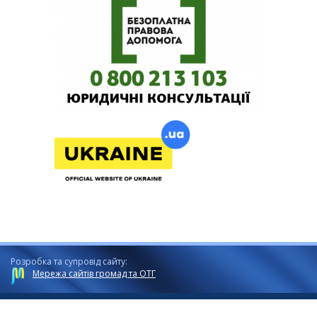
Розробка та супровід сайту:
Мережа сайтів громад та ОТГ