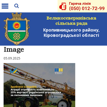
Toggle
navigation
Великосеверинівська
сільська рада
Кропивницького району,
Кіровоградської області
Image
05.09.2025