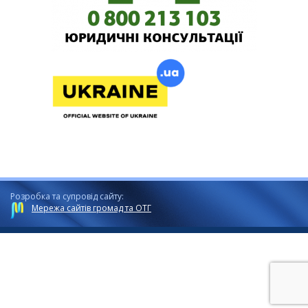
Розробка та супровід сайту:
Мережа сайтів громад та ОТГ