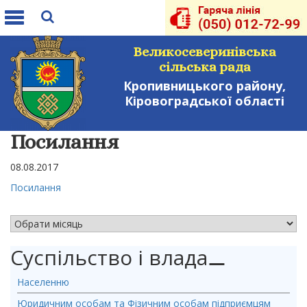
Toggle
navigation
Великосеверинівська
сільська рада
Кропивницького району,
Кіровоградської області
Посилання
08.08.2017
Посилання
АРХІВ НОВИН
Суспільство і влада
⚊
Населенню
Юридичним особам та Фізичним особам підприємцям