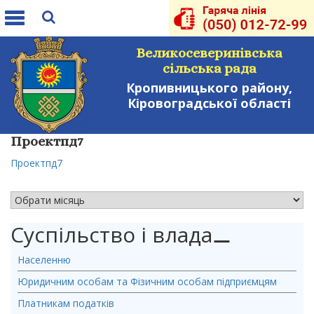
Toggle
navigation
Великосеверинівська
сільська рада
Кропивницького району,
Кіровоградської області
Проектпд7
Проектпд7
АРХІВ НОВИН
Суспільство і влада
⚊
Населенню
Юридичним особам та Фізичним особам підприємцям
Платникам податків