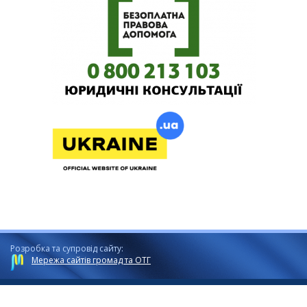
Розробка та супровід сайту:
Мережа сайтів громад та ОТГ