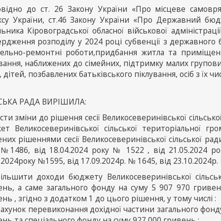
овідно до ст. 26 Закону України «Про місцеве самовря
ксу України, ст.46 Закону України «Про Державний бю
льника Кіровоградської обласної військової адміністрац
ердження розподілу у 2024 році субвенції з державного
вельно-ремонтні роботи,придбання житла та приміщен
вання, наближених до сімейних, підтримку малих групови
, дітей, позбавлених батьківського піклування, осіб з їх чи
СЬКА РАДА ВИРІШИЛА:
сти зміни до рішення сесії Великосеверинівської сільськ
ет Великосеверинівської сільської територіальної гро
них рішеннями сесії Великосеверинівської сільської ради
 №1486, від 18.04.2024 року № 1522 , від 21.05.2024 р
.2024року №1595, від 17.09.2024р. № 1645, від 23.10.2024р. 
Збільшити доходи бюджету Великосеверинівської сільсь
ень, а саме загального фонду на суму 5 907 970 гривен
нь , згідно з додатком 1 до цього рішення, у тому числі :
рахунок перевиконання дохідної частини загального фонду 
нь та спеціального фонду на суму 927 000 гривень ;