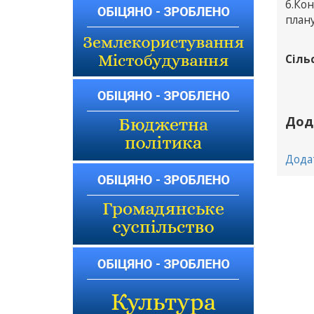
6.Ко
плану
Сіль
Дод
Дода