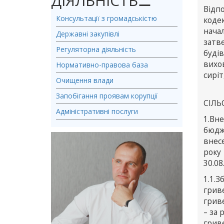
ДІЯЛЬНІСТЬ
⚊
Відп
Консультації з громадськістю
коде
нача
Державні закупівлі
затв
Регуляторна діяльність
буді
вихо
Нормативно-правова база
сиріт
Очищення влади
Запобігання проявам корупції
СІЛЬ
Адміністративні послуги
1.Вне
бюдж
внесе
року
30.08
1.1.
грив
гриве
– за 
гриве