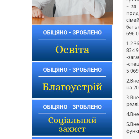
– за
прид
сіме
батьк
696 0
1.2.
834 9
-зага
-спец
5 069
2.Вн
на 20
3.Вн
реалі
4.Вне
5.Вн
функц