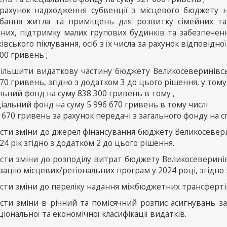
 рахунок надходження субвенції з місцевого бюджету н
бання житла та приміщень для розвитку сімейних т
йних, підтримку малих групових будинків та забезпеченн
івського піклування, осіб з їх числа за рахунок відповідн
00 гривень ;
Збільшити видаткову частину бюджету Великосеверинівськ
70 гривень, згідно з додатком 3 до цього рішення, у тому 
льний фонд на суму 838 300 гривень в тому ,
іальний фонд на суму 5 996 670 гривень в тому числі
 670 гривень за рахунок передачі з загального фонду на с
ести зміни до джерел фінансування бюджету Великосевери
24 рік згідно з додатком 2 до цього рішення.
ести зміни до розподілу витрат бюджету Великосеверинів
зацію місцевих/регіональних програм у 2024 році, згідно
сти зміни до переліку надання міжбюджетних трансфертів
ести зміни в річний та помісячний розпис асигнувань за
іональної та економічної класифікації видатків.