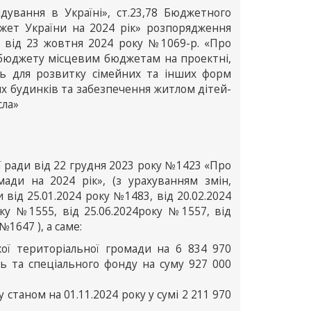
дування в Україні», ст.23,78 Бюджетного
джет України на 2024 рік» розпорядження
ії від 23 жовтня 2024 року №1069-р. «Про
 бюджету місцевим бюджетам на проектні,
ь для розвитку сімейних та інших форм
х будинків та забезпечення житлом дітей-
сла»
ої ради від 22 грудня 2023 року №1423 «Про
мади на 2024 рік», (з урахуванням змін,
 від 25.01.2024 року №1483, від 20.02.2024
оку №1555, від 25.06.2024року №1557, від
№1647 ), а саме:
кої територіальної громади на 6 834 970
ь та спеціального фонду на суму 927 000
станом на 01.11.2024 року у сумі 2 211 970