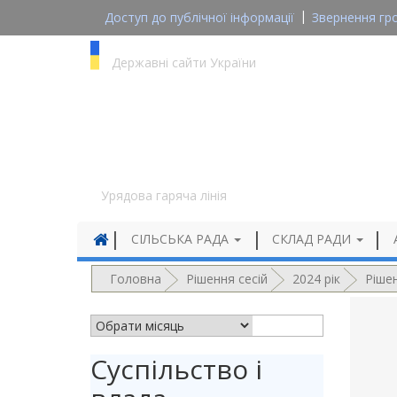
Доступ до публічної інформації
Звернення гр
gov.ua
Державні сайти України
1545
Урядова гаряча лінія
СІЛЬСЬКА РАДА
СКЛАД РАДИ
Головна
Рішення сесій
2024 рік
Рішен
АРХІВ НОВИН
Суспільство і