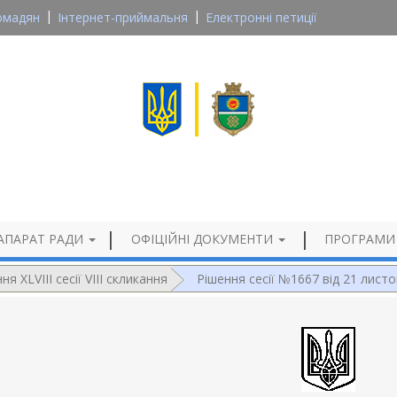
омадян
Інтернет-приймальня
Електронні петиції
Великосеверинівська сільська рада
Кропивницького району, Кіровоградської області
Офіційний сайт
АПАРАТ РАДИ
ОФІЦІЙНІ ДОКУМЕНТИ
ПРОГРАМИ
ня XLVIIІ сесії VIII скликання
Рішення сесії №1667 від 21 лист