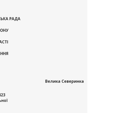
СЬКА РАДА
ЙОНУ
АСТІ
АННЯ
Велика Северинка
423
ьної