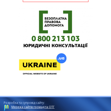
Розробка та супровід сайту:
Мережа сайтів громад та ОТГ