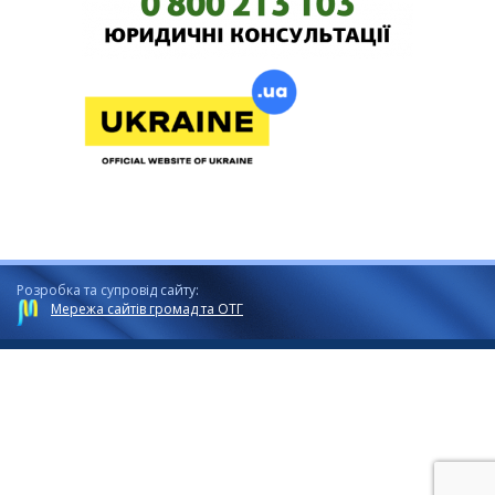
Розробка та супровід сайту:
Мережа сайтів громад та ОТГ