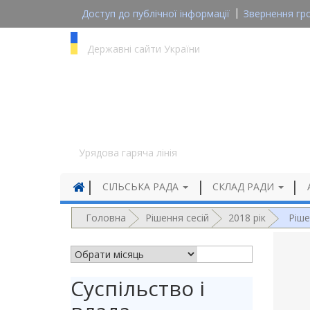
Доступ до публічної інформації
Звернення гр
gov.ua
Державні сайти України
1545
Урядова гаряча лінія
СІЛЬСЬКА РАДА
СКЛАД РАДИ
Головна
Рішення сесій
2018 рік
Ріше
АРХІВ НОВИН
Суспільство і