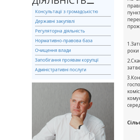
ДІЯЛЬНІСТЬ
⚊
прав
Консультації з громадськістю
пунк
пере
Державні закупівлі
прожи
Регуляторна діяльність
Нормативно-правова база
1.За
Очищення влади
роки 
Запобігання проявам корупції
2.Ск
затв
Адміністративні послуги
3.Ко
госп
коміс
кому
сере
Сіль