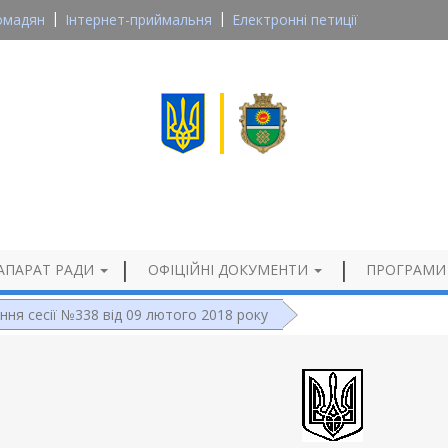
омадян
Інтернет-приймальня
Електронні петиції
Великосеверинівська сільська рада
Кропивницького району, Кіровоградської області
Офіційний сайт
АПАРАТ РАДИ
ОФІЦІЙНІ ДОКУМЕНТИ
ПРОГРАМИ
ння сесії №338 від 09 лютого 2018 року