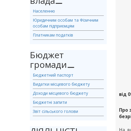
влада
⚊
Населенню
Юридичним особам та Фізичним
особам підприємцям
Платникам податків
Бюджет
громади
⚊
Бюджетний паспорт
Видатки місцевого бюджету
Доходи місцевого бюджету
від 0
Бюджетні запити
Про 
Звіт сільського голови
безр
На в