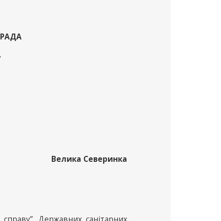
 РАДА
У
Велика Северинка
 справу”, Державних санітарних