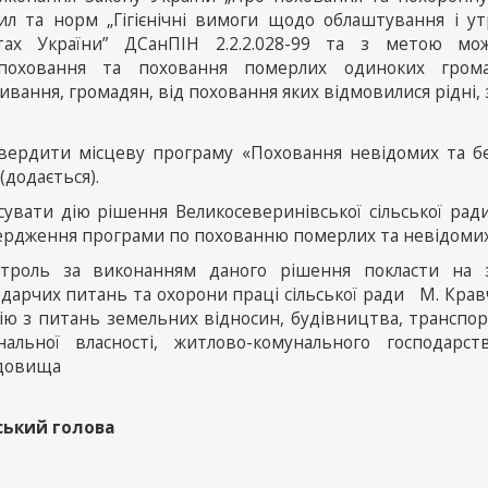
ил та норм „Гігієнічні вимоги щодо облаштування і 
тах України” ДСанПІН 2.2.2.028-99 та з метою мож
поховання та поховання померлих одиноких грома
вання, громадян, від поховання яких відмовилися рідні,
твердити місцеву програму «Поховання невідомих та бе
(додається).
асувати дію рішення Великосеверинівської сільської рад
ердження програми по похованню померлих та невідомих 
нтроль за виконанням даного рішення покласти на з
одарчих питань та охорони праці сільської ради М. Крав
ію з питань земельних відносин, будівництва, транспорту
нальної власності, житлово-комунального господарс
довища
ський голова