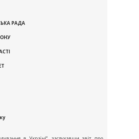
СЬКА РАДА
ЙОНУ
АСТІ
ЕТ
ку
дування в Україні”, заслухавши звіт про