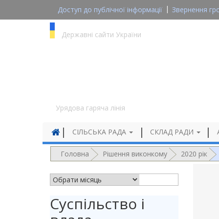
Доступ до публічної інформації
Звернення гр
gov.ua
Державні сайти України
1545
Урядова гаряча лінія
СІЛЬСЬКА РАДА
СКЛАД РАДИ
Головна
Рішення виконкому
2020 рік
АРХІВ НОВИН
Суспільство і