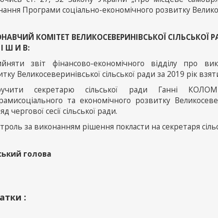
ання Програми соціально-економічного розвитку Великосе
НАВЧИЙ КОМІТЕТ ВЕЛИКОСЕВЕРИНІВСЬКОЇ СІЛЬСЬКОЇ 
 І Ш И В:
ийняти звіт фінансово-економічного відділу про вик
тку Великосеверинівської сільської ради за 2019 рік взят
оручити секретарю сільської ради Ганні КОЛО
рамисоціального та економічного розвитку Великосевер
яд чергової сесії сільської ради.
нтроль за виконанням рішення покласти на секретаря сіл
ський голова
атки :