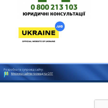
Розробка та супровід сайту:
Мережа сайтів громад та ОТГ