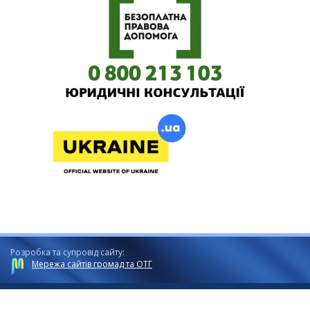
Розробка та супровід сайту:
Мережа сайтів громад та ОТГ