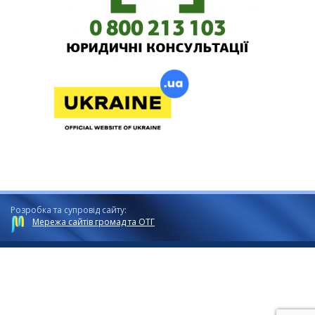
Розробка та супровід сайту:
Мережа сайтів громад та ОТГ