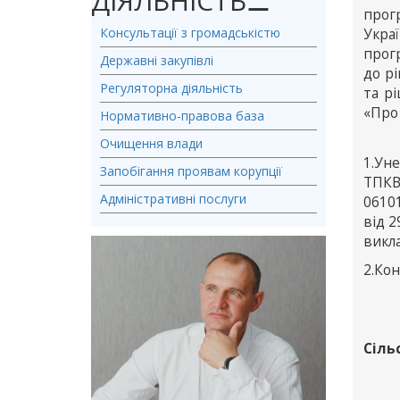
ДІЯЛЬНІСТЬ
⚊
прог
Консультації з громадськістю
Укра
прогр
Державні закупівлі
до р
Регуляторна діяльність
та р
«Про 
Нормативно-правова база
Очищення влади
1.Уне
Запобігання проявам корупції
ТПКВК
Адміністративні послуги
0610
від 2
викла
2.Ко
Сіль