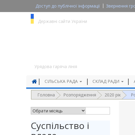
Доступ до публічної інформації
Звернення гр
gov.ua
Державні сайти України
1545
Урядова гаряча лінія
СІЛЬСЬКА РАДА
СКЛАД РАДИ
Головна
Розпорядження
2020 рік
Р
АРХІВ НОВИН
Суспільство і