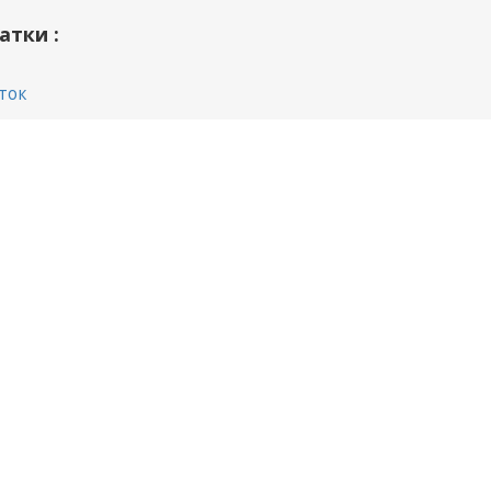
атки :
ток