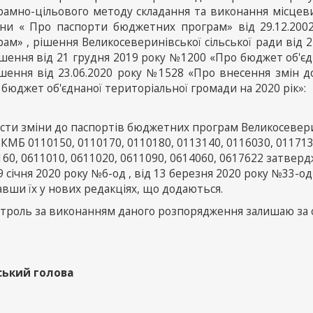
рамно-цільового методу складання та виконання місцеви
їни « Про паспорти бюджетних програм» від 29.12.20
ам» , рішення Великосеверинівської сільської ради від 
ішення від 21 грудня 2019 року №1200 «Про бюджет об'єд
ішення від 23.06.2020 року №1528 «Про внесення змін д
бюджет об'єднаної територіальної громади на 2020 рік»:
сти зміни до паспортів бюджетних програм Великосеверині
МБ 0110150, 0110170, 0110180, 0113140, 0116030, 0117130
160, 0611010, 0611020, 0611090, 0614060, 0617622 затве
9 січня 2020 року №6-од , від 13 березня 2020 року №33-од
вши їх у нових редакціях, що додаються.
нтроль за виконанням даного розпорядження залишаю за 
ський голова