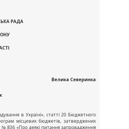
СЬКА РАДА
ЙОНУ
АСТІ
Велика Северинка
х
ядування в Україні», статті 20 Бюджетного
рограм місцевих бюджетів, затверджених
ку № 836 «Про деякі питання запровадження