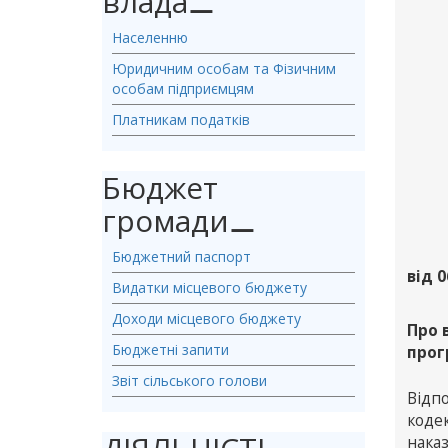
влада
⚊
Населенню
Юридичним особам та Фізичним
особам підприємцям
Платникам податків
Бюджет
громади
⚊
Бюджетний паспорт
від 0
Видатки місцевого бюджету
Доходи місцевого бюджету
Про 
Бюджетні запити
прог
Звіт сільського голови
Відп
коде
наказ