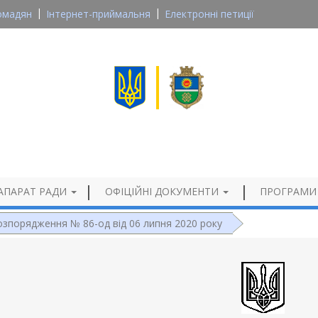
омадян
Інтернет-приймальня
Електронні петиції
Великосеверинівська сільська рада
Кропивницького району, Кіровоградської області
Офіційний сайт
АПАРАТ РАДИ
ОФІЦІЙНІ ДОКУМЕНТИ
ПРОГРАМИ
озпорядження № 86-од від 06 липня 2020 року