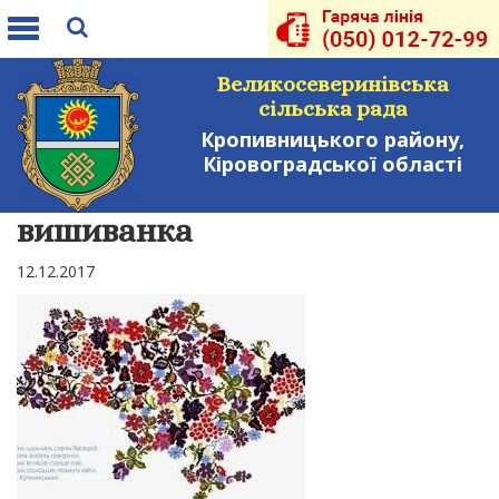
Toggle
navigation
Великосеверинівська
сільська рада
Кропивницького району,
Кіровоградської області
вишиванка
12.12.2017