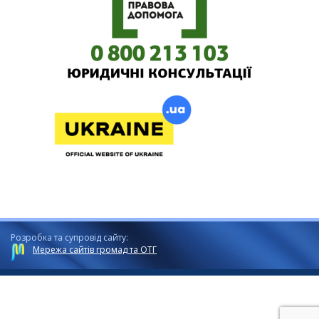
Розробка та супровід сайту:
Мережа сайтів громад та ОТГ