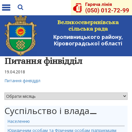
Toggle
navigation
Великосеверинівська
сільська рада
Кропивницького району,
Кіровоградської області
Питання фінвідділ
19.04.2018
Питання фінвідділ
АРХІВ НОВИН
Суспільство і влада
⚊
Населенню
Юридичним особам та Фізичним особам підприємцям