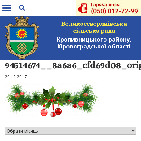
Toggle
navigation
Великосеверинівська
сільська рада
Кропивницького району,
Кіровоградської області
94514674__8a6a6_cfd69d08_ori
20.12.2017
АРХІВ НОВИН