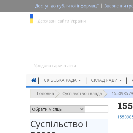
Доступ до публічної інформації
Звернення гр
gov.ua
Державні сайти України
1545
Урядова гаряча лінія
СІЛЬСЬКА РАДА
СКЛАД РАДИ
Головна
Суспільство і влада
1550985791
155
АРХІВ НОВИН
1550985
Суспільство і