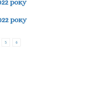
022 року
022 року
5
6