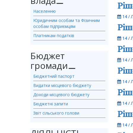
влада
⚊
Ріш
Населенню
14 / 
Юридичним особам та Фізичним
Ріш
особам підприємцям
Платникам податків
14 / 
Ріш
Бюджет
14 / 
громади
⚊
Ріш
Бюджетний паспорт
14 / 
Видатки місцевого бюджету
Ріш
Доходи місцевого бюджету
14 / 
Бюджетні запити
Ріш
Звіт сільського голови
14 / 