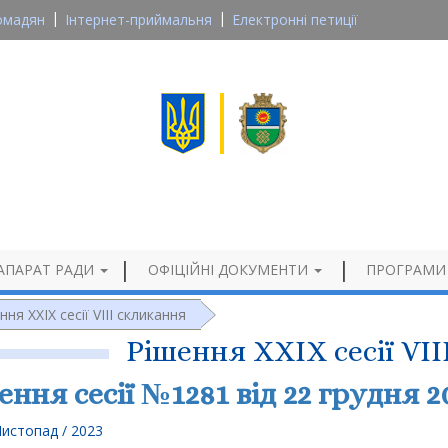
омадян
Інтернет-приймальня
Електронні петиції
Великосеверинівська сільська рада
Кропивницького району, Кіровоградської області
Офіційний сайт
АПАРАТ РАДИ
ОФІЦІЙНІ ДОКУМЕНТИ
ПРОГРАМИ
ння XXIX сесії VIII скликання
Рішення XXIX сесії VI
ення сесії №1281 від 22 грудня 2
Листопад / 2023