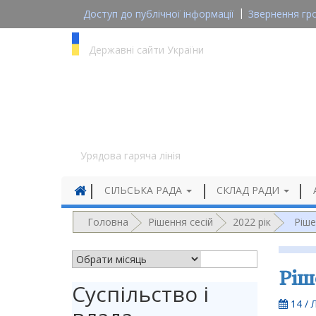
Доступ до публічної інформації
Звернення гр
gov.ua
Державні сайти України
1545
Урядова гаряча лінія
СІЛЬСЬКА РАДА
СКЛАД РАДИ
Головна
Рішення сесій
2022 рік
Ріше
АРХІВ НОВИН
Ріш
Суспільство і
14 / 